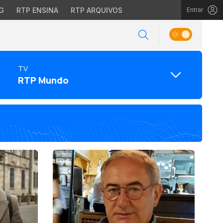
G
RTP ENSINA
RTP ARQUIVOS
Entrar
TV
RTP Mundo