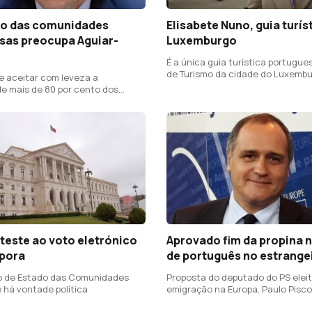
o das comunidades
Elisabete Nuno, guia turís
sas preocupa Aguiar-
Luxemburgo
É a única guia turística portugue
de Turismo da cidade do Luxemb
e aceitar com leveza a
e mais de 80 por cento dos
"
teste ao voto eletrónico
Aprovado fim da propina n
spora
de português no estrange
o de Estado das Comunidades
Proposta do deputado do PS eleit
 há vontade política
emigração na Europa, Paulo Pisco