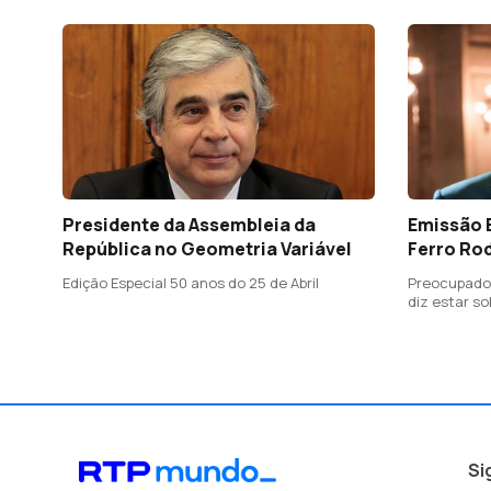
consulares
Presidente da Assembleia da
Emissão 
República no Geometria Variável
Ferro Ro
Edição Especial 50 anos do 25 de Abril
Preocupado
diz estar so
não brinca"
Si