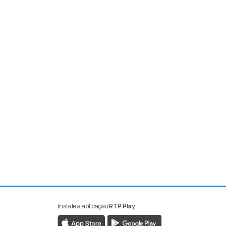
de Outubro
Instale a aplicação
RTP Play