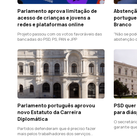
Parlamento aprova limitação de
Abstençã
acesso de crianças e jovens a
portugue
redes e plataformas online
Branco
Projeto passou com os votos favoráveis das
"Não se pod
bancadas do PSD, PS, PAN e JPP
abstenção d
emigrantes
Parlamento português aprovou
PSD quer 
novo Estatuto da Carreira
para diá
Diplomática
O secretári
garante que
Partidos defenderam que é preciso fazer
mais pelos trabalhadores dos serviços