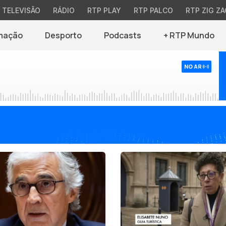
TELEVISÃO
RÁDIO
RTP PLAY
RTP PALCO
RTP ZIG ZA
mação
Desporto
Podcasts
+ RTP Mundo
NO AR