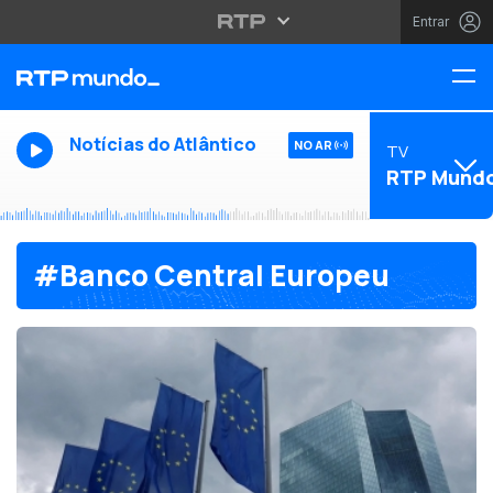
Entrar
Notícias do Atlântico
NO AR
TV
RTP Mund
#Banco Central Europeu