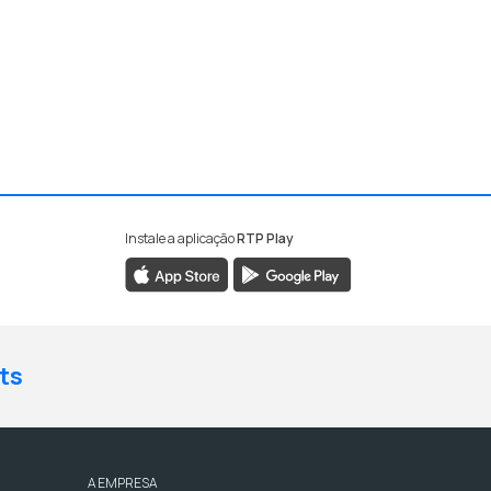
Instale a aplicação
RTP Play
ts
A EMPRESA