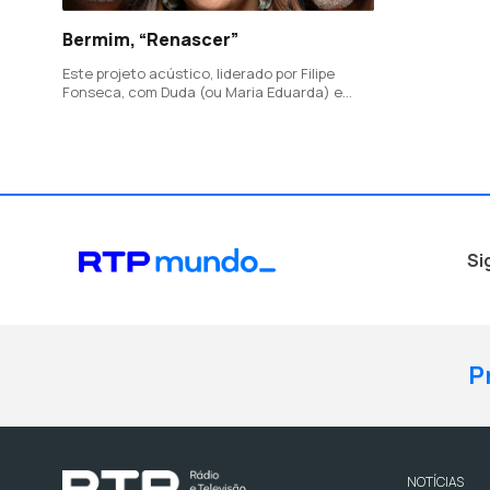
Bermim, “Renascer”
Este projeto acústico, liderado por Filipe
Fonseca, com Duda (ou Maria Eduarda) e
Marcos Fernandez, reúne composições de
vários autores açorianos.
Si
P
NOTÍCIAS