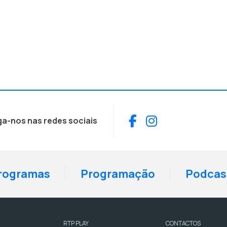
Facebook
Instagram
ga-nos nas redes sociais
rogramas
Programação
Podcas
RTP PLAY
CONTACTOS