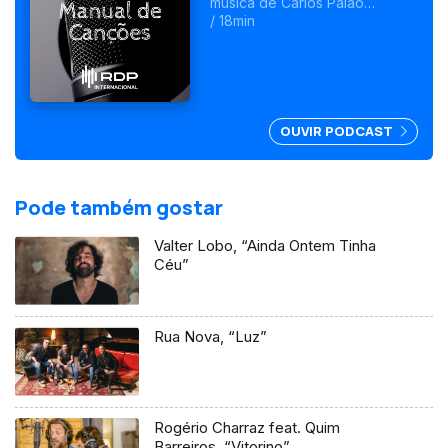
música de Carlos Paião
chegam ao cinema com um
/ 18min
filme realizado por Sérgio
Graciano.
OUVIR PODCAST
Pode também gostar
Valter Lobo, “Ainda Ontem Tinha
Céu”
Rua Nova, “Luz”
Rogério Charraz feat. Quim
Barreiros, “Vitorino”