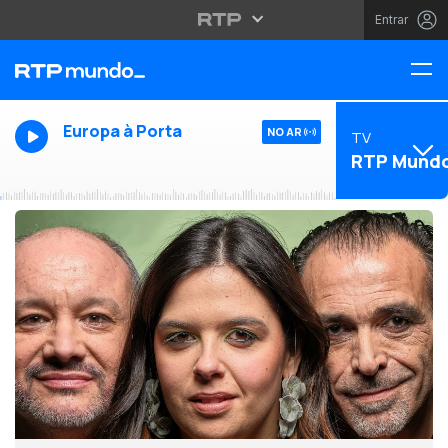
Entrar
Europa à Porta
NO AR
TV
RTP Mund