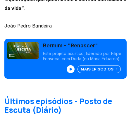
da vida”.
João Pedro Bandeira
Bermim - "Renascer"
Este projeto acústico, liderado por Filipe
Fonseca, com Duda (ou Maria Eduarda) e
Marcos Fernandez, reúne composições
MAIS EPISÓDIOS
de vários autores açorianos.
Últimos episódios - Posto de
Escuta (Diário)