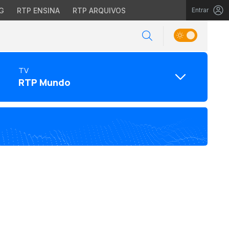
G
RTP ENSINA
RTP ARQUIVOS
Entrar
TV
RTP Mundo