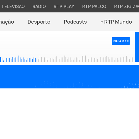
TELEVISÃO
RÁDIO
RTP PLAY
RTP PALCO
RTP ZIG ZA
mação
Desporto
Podcasts
+ RTP Mundo
NO AR