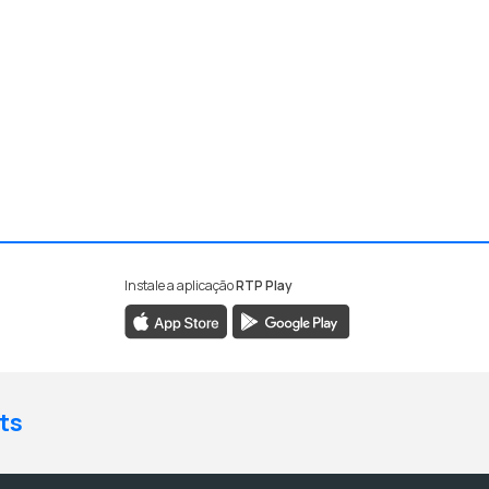
Instale a aplicação
RTP Play
ts