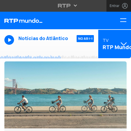
Entrar
Notícias do Atlântico
NO AR
TV
RTP Mund