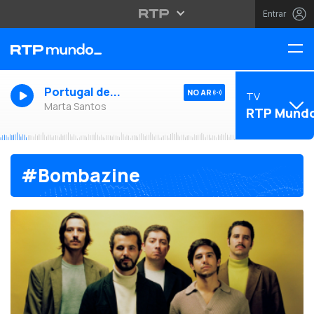
Entrar
Portugal de...
NO AR
TV
Marta Santos
RTP Mund
#Bombazine