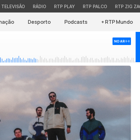
TELEVISÃO
RÁDIO
RTP PLAY
RTP PALCO
RTP ZIG ZA
mação
Desporto
Podcasts
+ RTP Mundo
NO AR