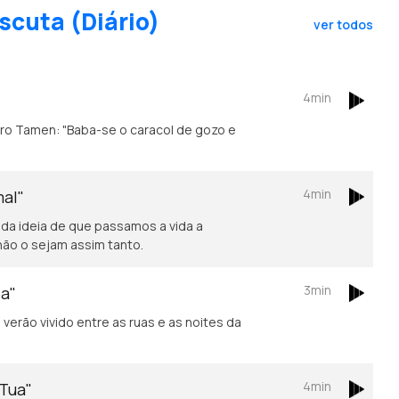
scuta (Diário)
ver todos
4min
4min
mal"
 da ideia de que passamos a vida a
não o sejam assim tanto.
3min
oa"
verão vivido entre as ruas e as noites da
4min
 Tua"