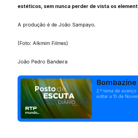
estéticos, sem nunca perder de vista os elemen
A produção é de João Sampayo.
(Foto: Alkmim Filmes)
João Pedro Bandeira
Bombazine 
2.º tema de avanço
editar a 15 de Nove
e com a violinista An