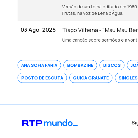
Versão de um tema editado em 1980 
Frutas, na voz de Lena d'Água.
03 Ago, 2026
Tiago Vilhena - "Mau Mau B
Uma canção sobre sermões e a vonta
ANA SOFIA FARIA
BOMBAZINE
DISCOS
JO
POSTO DE ESCUTA
QUICA GRANATE
SINGLES
Si