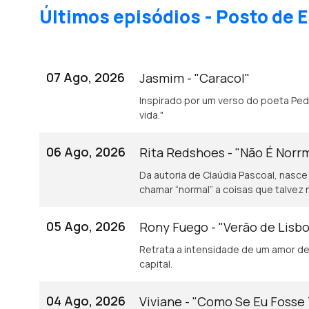
Últimos episódios - Posto de E
07 Ago, 2026
Jasmim - "Caracol"
Inspirado por um verso do poeta Pedro Tamen: "Baba-se o caracol de gozo e
vida."
06 Ago, 2026
Rita Redshoes - "Não É Norr
Da autoria de Claúdia Pascoal, nasce
chamar “normal” a coisas que talvez 
05 Ago, 2026
Rony Fuego - "Verão de Lisb
Retrata a intensidade de um amor de 
capital.
04 Ago, 2026
Viviane - "Como Se Eu Fosse