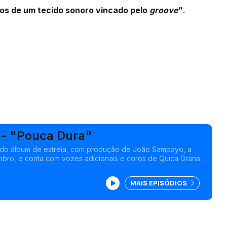
tos de um tecido sonoro vincado pelo
groove
”
.
- "Pouca Dura"
 do álbum de estreia, com produção de João Sampayo, a
mbro, e conta com vozes adicionais e coros de Quica Granate
a Sofia Faria.
MAIS EPISÓDIOS