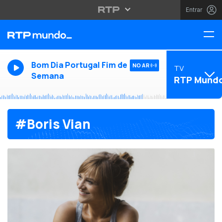
Entrar
Bom Dia Portugal Fim de
NO AR
TV
Semana
RTP Mund
#Boris Vian