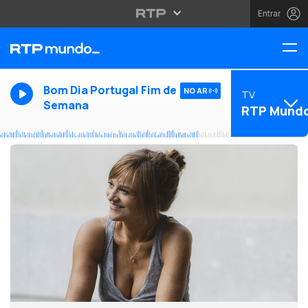
Entrar
Bom Dia Portugal Fim de
NO AR
TV
Semana
RTP Mund