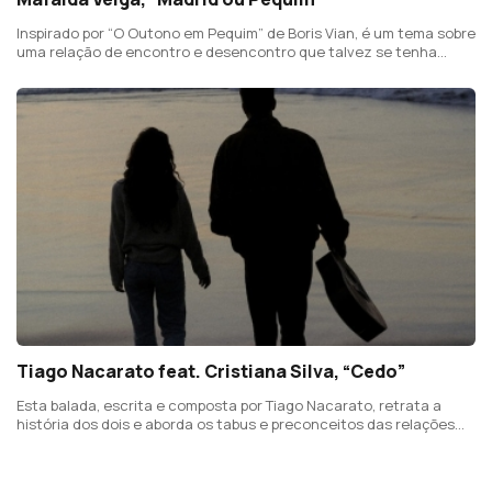
Inspirado por “O Outono em Pequim” de Boris Vian, é um tema sobre
uma relação de encontro e desencontro que talvez se tenha
passado em Paris. Este é o terceiro avanço para o EP "Geografia
Particular".
Tiago Nacarato feat. Cristiana Silva, “Cedo”
Esta balada, escrita e composta por Tiago Nacarato, retrata a
história dos dois e aborda os tabus e preconceitos das relações
modernas.