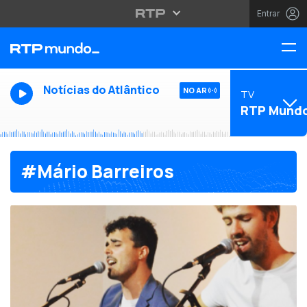
Entrar
Notícias do Atlântico
NO AR
TV
RTP Mund
#Mário Barreiros