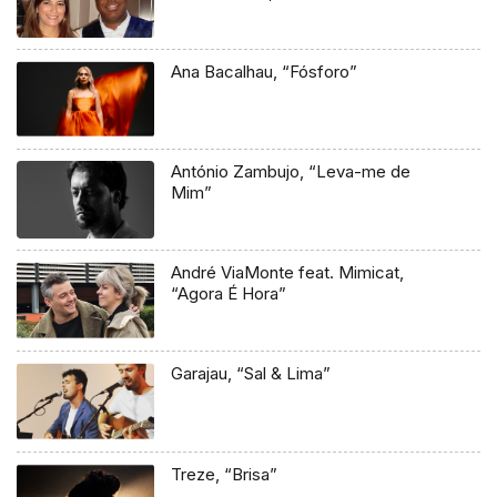
Ana Bacalhau, “Fósforo”
António Zambujo, “Leva-me de
Mim”
André ViaMonte feat. Mimicat,
“Agora É Hora”
Garajau, “Sal & Lima”
Treze, “Brisa”