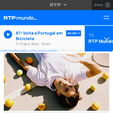
Entrar
87ª Volta a Portugal em
NO AR
TV
Bicicleta
RTP Mund
3ª Etapa: Beja - Elvas