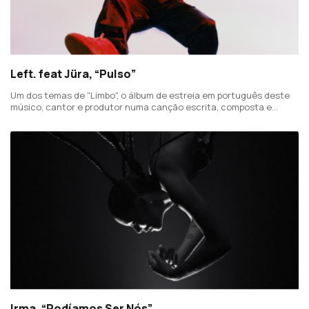
Left. feat Jüra, “Pulso”
Um dos temas de "Limbo", o álbum de estreia em português deste
músico, cantor e produtor numa canção escrita, composta e
interpretada com Jüra. "Pulso" "é a opção de ficar, mesmo sabendo
que não é a decisão certa".
Irma, “Podíamos Ser Nós”