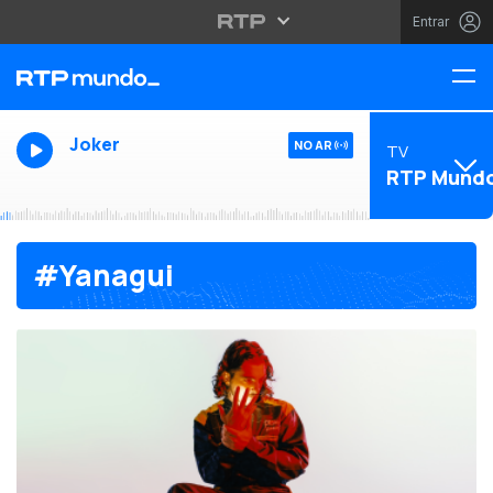
Entrar
Joker
NO AR
TV
RTP Mund
#Yanagui