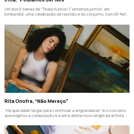
Um dos 5 temas de "Twala Kumoxi"(“estamos juntos”, em
kimbundo), uma celebração da reunião e do conjunto, num EP feito
com Gui Salgueiro (Yanagui).
Rita Onofre, “Não Mereço”
“Há que saber largar para continuar a engrandecer” é o conceito
que inspirou a composição e a letra deste novo single da artista de
27 anos, com produção de Ned Flanger.