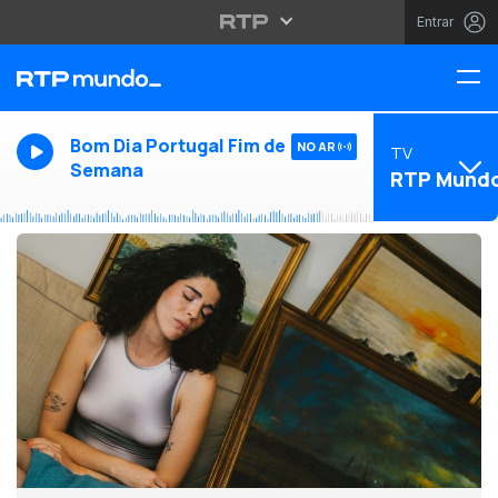
Entrar
Bom Dia Portugal Fim de
NO AR
TV
Semana
RTP Mund