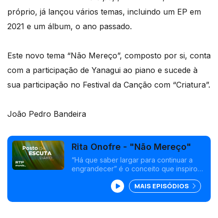
próprio, já lançou vários temas, incluindo um EP em
2021 e um álbum, o ano passado.
Este novo tema “Não Mereço”, composto por si, conta
com a participação de Yanagui ao piano e sucede à
sua participação no Festival da Canção com “Criatura”.
João Pedro Bandeira
Rita Onofre - "Não Mereço"
“Há que saber largar para continuar a
engrandecer” é o conceito que inspirou
a composição e a letra deste novo single
MAIS EPISÓDIOS
da artista de 27 anos, com produção de
Ned Flanger.<br />