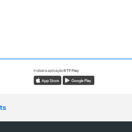
Instale a aplicação
RTP Play
ts