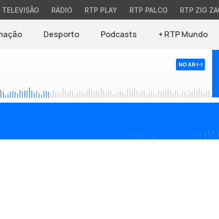
TELEVISÃO
RÁDIO
RTP PLAY
RTP PALCO
RTP ZIG ZA
mação
Desporto
Podcasts
+ RTP Mundo
NO AR