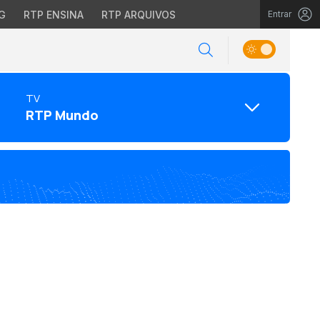
G
RTP ENSINA
RTP ARQUIVOS
Entrar
TV
RTP Mundo