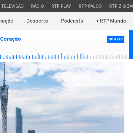
TELEVISÃO
RÁDIO
RTP PLAY
RTP PALCO
RTP ZIG ZA
mação
Desporto
Podcasts
+ RTP Mundo
 Coração
NO AR