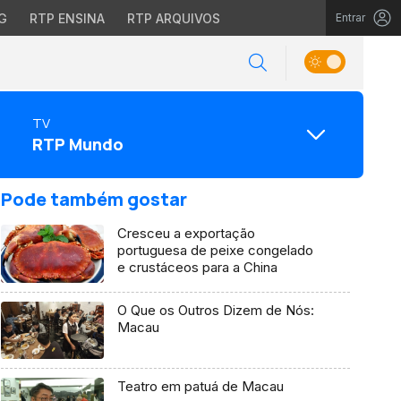
G
RTP ENSINA
RTP ARQUIVOS
Entrar
TV
RTP Mundo
Pode também gostar
Cresceu a exportação
portuguesa de peixe congelado
e crustáceos para a China
O Que os Outros Dizem de Nós:
Macau
Teatro em patuá de Macau