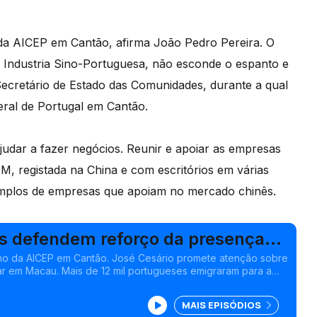
 da AICEP em Cantão, afirma João Pedro Pereira. O
Industria Sino-Portuguesa, não esconde o espanto e
Secretário de Estado das Comunidades, durante a qual
ral de Portugal em Cantão.
dar a fazer negócios. Reunir e apoiar as empresas
, registada na China e com escritórios em várias
mplos de empresas que apoiam no mercado chinês.
s defendem reforço da presença
 em Cantão
cho da AICEP em Cantão. José Cesário promete atenção sobre
r em Macau. Mais de 12 mil portugueses emigraram para a
ção Susana Barros
MAIS EPISÓDIOS