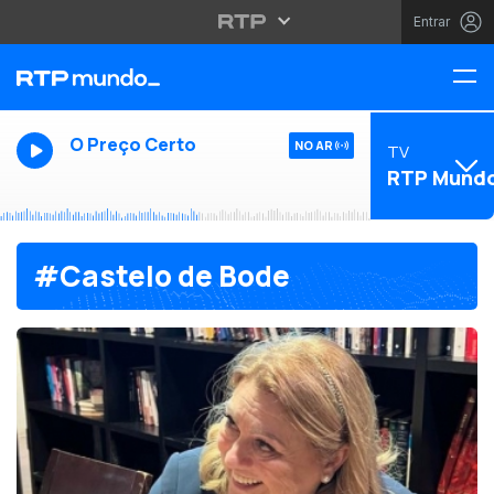
Entrar
O Preço Certo
NO AR
TV
RTP Mund
#Castelo de Bode