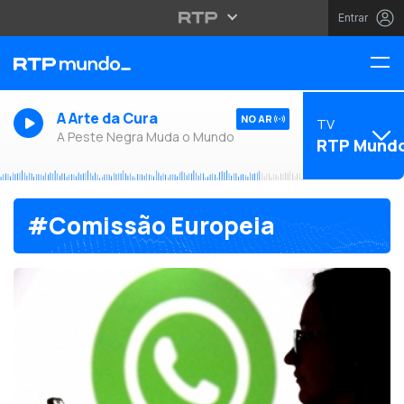
Entrar
A Arte da Cura
NO AR
TV
A Peste Negra Muda o Mundo
RTP Mund
#Comissão Europeia