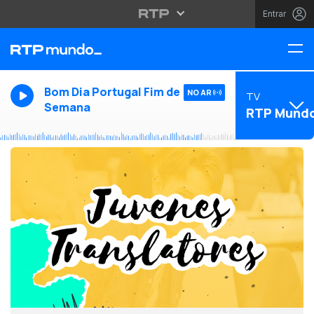
Entrar
Bom Dia Portugal Fim de
NO AR
TV
Semana
RTP Mund