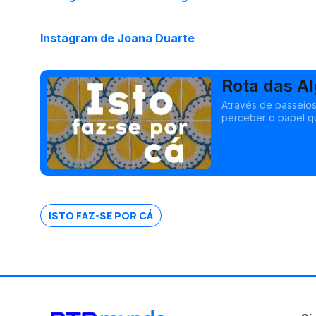
Instagram de Joana Duarte
Rota das A
Através de passeios
perceber o papel q
alimentação. É um p
ISTO FAZ-SE POR CÁ