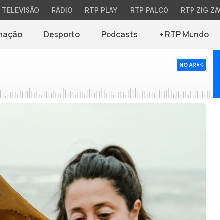
TELEVISÃO
RÁDIO
RTP PLAY
RTP PALCO
RTP ZIG ZA
mação
Desporto
Podcasts
+ RTP Mundo
NO AR