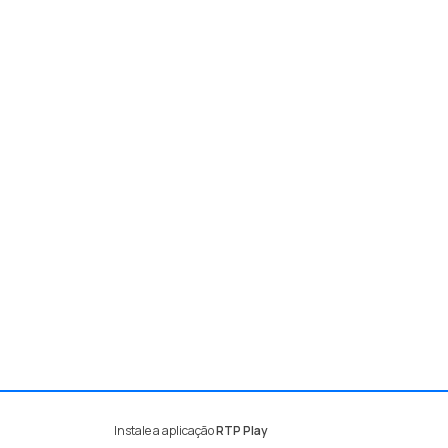
Instale a aplicação
RTP Play