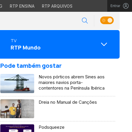
G
RTP ENSINA
RTP ARQUIVOS
Entrar
TV
RTP Mundo
Pode também gostar
Novos pórticos abrem Sines aos
maiores navios porta-
contentores na Península Ibérica
Dreia no Manual de Canções
Podsqueeze