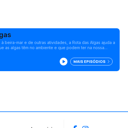
lgas
 à beira-mar e de outras atividades, a Rota das Algas ajuda a
ue as algas têm no ambiente e que podem ter na nossa
rojeto da chef e bióloga marinha Joana Duarte.
MAIS EPISÓDIOS