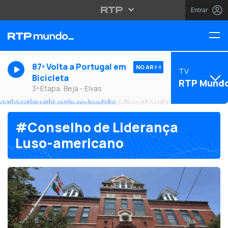
Entrar
87ª Volta a Portugal em
NO AR
TV
Bicicleta
RTP Mund
3ª Etapa: Beja - Elvas
#Conselho de Liderança
Luso-americano