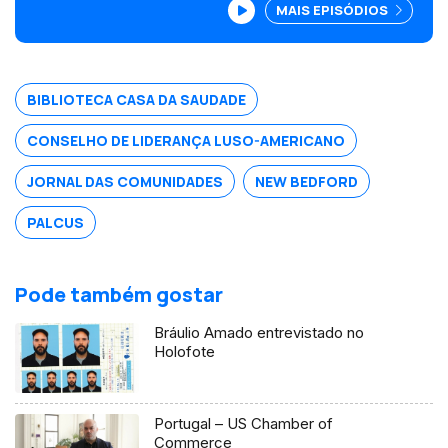
MAIS EPISÓDIOS
Ricardo vence mais um prémio nos
Estados Unidos. Edição Isabel Gaspar
Dias
BIBLIOTECA CASA DA SAUDADE
CONSELHO DE LIDERANÇA LUSO-AMERICANO
JORNAL DAS COMUNIDADES
NEW BEDFORD
PALCUS
Pode também gostar
Bráulio Amado entrevistado no
Holofote
Portugal – US Chamber of
Commerce