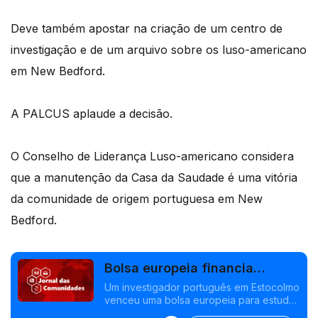
Deve também apostar na criação de um centro de
investigação e de um arquivo sobre os luso-americano
em New Bedford.
A PALCUS aplaude a decisão.
O Conselho de Liderança Luso-americano considera
que a manutenção da Casa da Saudade é uma vitória
da comunidade de origem portuguesa em New
Bedford.
Bolsa europeia financia
cientista português na Suécia
Um investigador português em Estocolmo
venceu uma bolsa europeia para estudar
a esclerose múltipla. Escritora Isabel