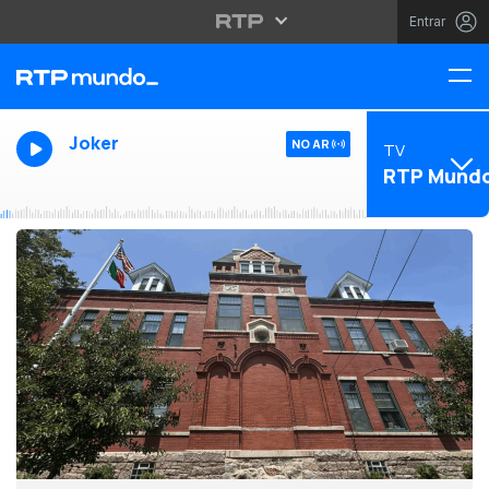
Entrar
Joker
NO AR
TV
RTP Mund