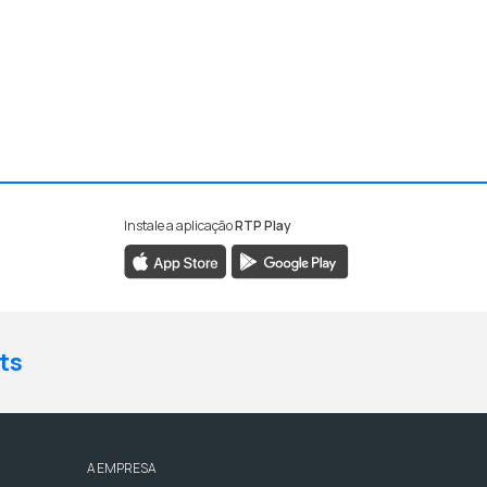
Instale a aplicação
RTP Play
ts
A EMPRESA