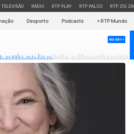
TELEVISÃO
RÁDIO
RTP PLAY
RTP PALCO
RTP ZIG ZA
mação
Desporto
Podcasts
+ RTP Mundo
NO AR