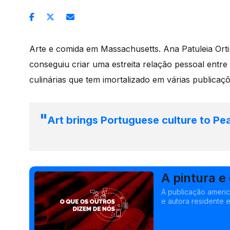
Arte e comida em Massachusetts. Ana Patuleia Ortin
conseguiu criar uma estreita relação pessoal entre 
culinárias que tem imortalizado em várias publica
Art brings Portuguese culture to P
A pintura e
portugues
A publicação america
e autora residente e
portuguesa.