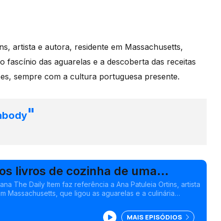
s, artista e autora, residente em Massachusetts,
o fascínio das aguarelas e a descoberta das receitas
ções, sempre com a cultura portuguesa presente.
eabody
 os livros de cozinha de uma
a
na The Daily Item faz referência a Ana Patuleia Ortins, artista
m Massachusetts, que ligou as aguarelas e a culinária
MAIS EPISÓDIOS