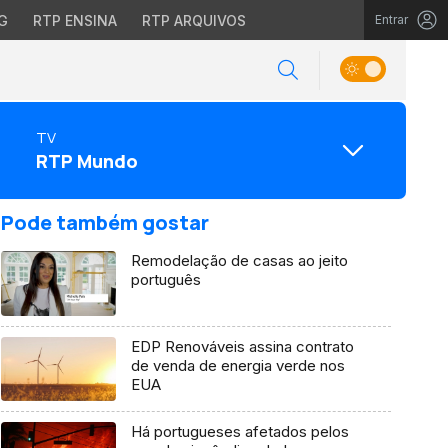
G
RTP ENSINA
RTP ARQUIVOS
Entrar
TV
RTP Mundo
Pode também gostar
Remodelação de casas ao jeito
português
EDP Renováveis assina contrato
de venda de energia verde nos
EUA
Há portugueses afetados pelos