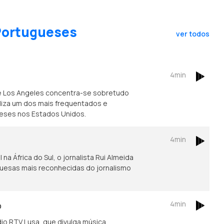
 Portugueses
ver todos
4min
e Los Angeles concentra-se sobretudo
caliza um dos mais frequentados e
ueses nos Estados Unidos.
4min
na África do Sul, o jornalista Rui Almeida
guesas mais reconhecidas do jornalismo
4min
o
io RTV Lusa, que divulga música