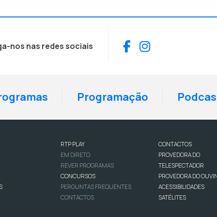
Facebook
Instagram
ga-nos nas redes sociais
rogramas
Programação
Podcas
RTP PLAY
CONTACTOS
EM DIRETO
PROVEDORA DO
REVER PROGRAMAS
TELESPECTADOR
CONCURSOS
PROVEDORA DO OUVI
S
PERGUNTAS FREQUENTES
ACESSIBILIDADES
CONTACTOS
SATÉLITES