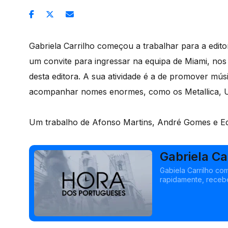
Gabriela Carrilho começou a trabalhar para a edit
um convite para ingressar na equipa de Miami, nos
desta editora. A sua atividade é a de promover mú
acompanhar nomes enormes, como os Metallica, U
Um trabalho de Afonso Martins, André Gomes e E
Gabriela Ca
mercados l
Gabiela Carrilho co
rapidamente, recebe
Estados Unidos da A