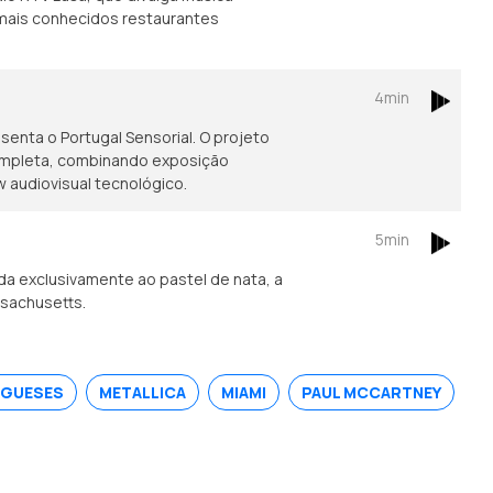
mais conhecidos restaurantes
4min
enta o Portugal Sensorial. O projeto
ompleta, combinando exposição
w audiovisual tecnológico.
5min
a exclusivamente ao pastel de nata, a
ssachusetts.
UGUESES
METALLICA
MIAMI
PAUL MCCARTNEY