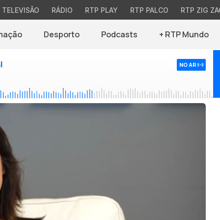
TELEVISÃO
RÁDIO
RTP PLAY
RTP PALCO
RTP ZIG ZA
mação
Desporto
Podcasts
+ RTP Mundo
l
NO AR