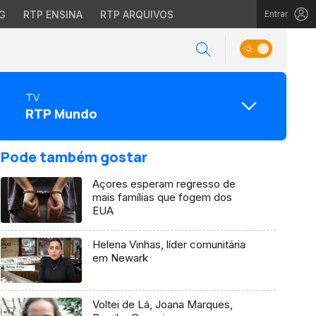
G
RTP ENSINA
RTP ARQUIVOS
Entrar
TV
RTP Mundo
Pode também gostar
Açores esperam regresso de
mais famílias que fogem dos
EUA
Helena Vinhas, líder comunitária
em Newark
Voltei de Lá, Joana Marques,