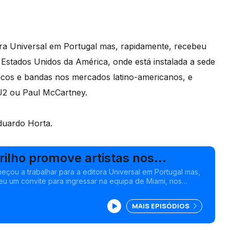
ora Universal em Portugal mas, rapidamente, recebeu
 Estados Unidos da América, onde está instalada a sede
sicos e bandas nos mercados latino-americanos, e
2 ou Paul McCartney.
duardo Horta.
rilho promove artistas nos
atino-americanos
meçou a trabalhar para a editora Universal em Portugal mas,
u um convite para ingressar na equipa de Miami, nos
mérica, onde está instalada a sede desta editora.
MAIS EPISÓDIOS