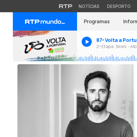
NOTÍCIAS
DESPORTO
Programas
Infor
87ª Volta a Port
2ª Etapa: Sines - Alb