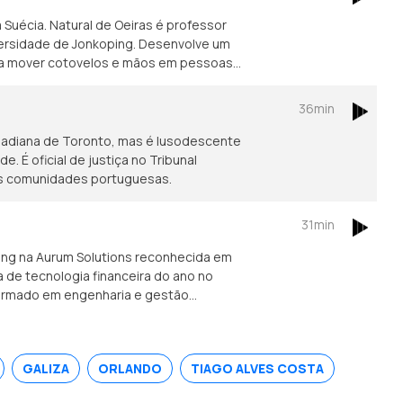
Suécia. Natural de Oeiras é professor
iversidade de Jonkoping. Desenvolve um
ara mover cotovelos e mãos em pessoas
36min
nadiana de Toronto, mas é lusodescente
 É oficial de justiça no Tribunal
das comunidades portuguesas.
31min
ing na Aurum Solutions reconhecida em
de tecnologia financeira do ano no
formado em engenharia e gestão
GALIZA
ORLANDO
TIAGO ALVES COSTA