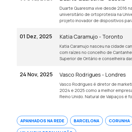
Duarte Quaresma vive desde 2016 na 
universitário de ortoprotesia na Un
projeto inovador de dispositivos p
que tenham sofrido um AVC.
01 Dez, 2025
Katia Caramujo - Toronto
Katia Caramujo nasceu na cidade ca
com raízes no concelho de Cantanhede.
Superior de Ontário e conselheira 
24 Nov, 2025
Vasco Rodrigues - Londres
Vasco Rodrigues é diretor de market
2024 e 2025 como a melhor empresa 
Reino Unido. Natural de Valpaços é 
industrial.
APANHADOS NA REDE
BARCELONA
CORUNHA