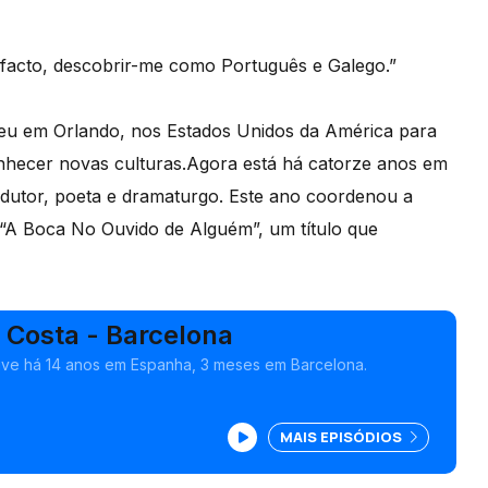
e facto, descobrir-me como Português e Galego.”
iveu em Orlando, nos Estados Unidos da América para
nhecer novas culturas.Agora está há catorze anos em
adutor, poeta e dramaturgo. Este ano coordenou a
a “A Boca No Ouvido de Alguém”, um título que
 Costa - Barcelona
ive há 14 anos em Espanha, 3 meses em Barcelona.
MAIS EPISÓDIOS