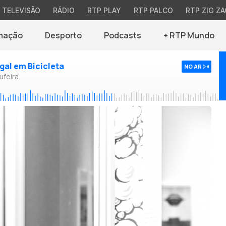
TELEVISÃO
RÁDIO
RTP PLAY
RTP PALCO
RTP ZIG ZA
mação
Desporto
Podcasts
+ RTP Mundo
ugal em Bicicleta
NO AR
ufeira