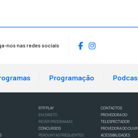
Facebook
Instagram
ga-nos nas redes sociais
rogramas
Programação
Podcas
RTP PLAY
CONTACTOS
EM DIRETO
PROVEDORA DO
REVER PROGRAMAS
TELESPECTADOR
CONCURSOS
PROVEDORA DO OUVI
S
PERGUNTAS FREQUENTES
ACESSIBILIDADES