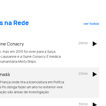
s na Rede
ver todos
26min
uine Conacry
, mas em 2015 foi viver para a Suíça.
 Lausanne e a Guiné Conacry. É médica
humanitária Misty Ships.
23min
anadá
rança onde tira a licenciatura em Polítca
Po obriga fazer um ano no exterior vive
ação são áreas de investigação
30min