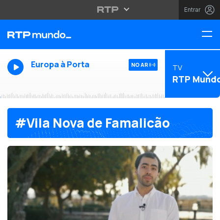
Entrar
Europa à Porta
NO AR
TV
RTP Mund
#Vila Nova de Famalicão