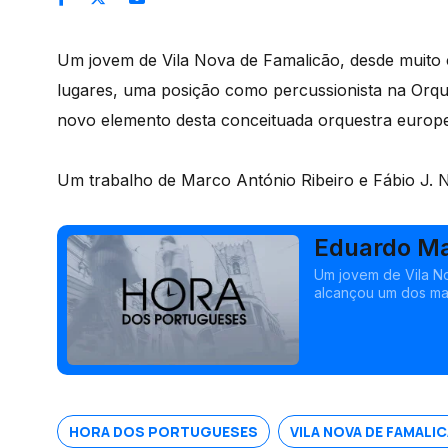
Um jovem de Vila Nova de Famalicão, desde muito 
lugares, uma posição como percussionista na Orqu
novo elemento desta conceituada orquestra europe
Um trabalho de Marco António Ribeiro e Fábio J. 
Eduardo Ma
Filarmónica
Um jovem de Vila No
alcançou um dos mai
Orquestra Filarmóni
HORA DOS PORTUGUESES
VILA NOVA DE FAMALI