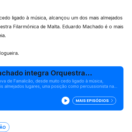
cedo ligado à música, alcançou um dos mais almejados
estra Filarmónica de Malta. Eduardo Machado é o mais
ia.
Nogueira.
chado integra Orquestra
 de Malta
va de Famalicão, desde muito cedo ligado à música,
s almejados lugares, uma posição como percussionista na
ca de Malta.
MAIS EPISÓDIOS
CÃO