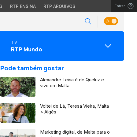
G
RTP ENSINA
RTP ARQUIVOS
Entrar
TV
RTP Mundo
Pode também gostar
Alexandre Leiria é de Queluz e
vive em Malta
Voltei de Lá, Teresa Vieira, Malta
> Algés
Marketing digital, de Malta para o