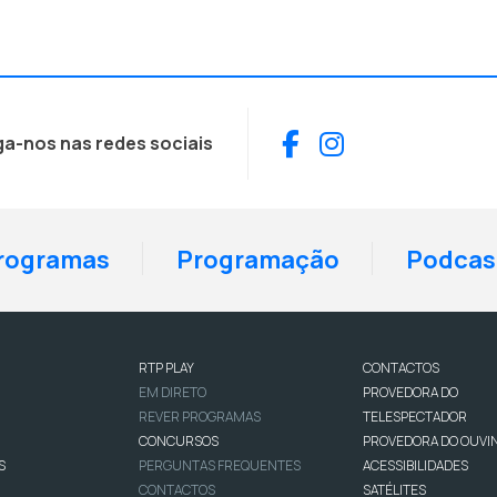
Facebook
Instagram
ga-nos nas redes sociais
rogramas
Programação
Podcas
RTP PLAY
CONTACTOS
EM DIRETO
PROVEDORA DO
REVER PROGRAMAS
TELESPECTADOR
CONCURSOS
PROVEDORA DO OUVI
S
PERGUNTAS FREQUENTES
ACESSIBILIDADES
CONTACTOS
SATÉLITES