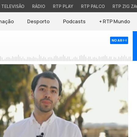
TELEVISÃO
RÁDIO
RTP PLAY
RTP PALCO
RTP ZIG ZA
mação
Desporto
Podcasts
+ RTP Mundo
NO AR