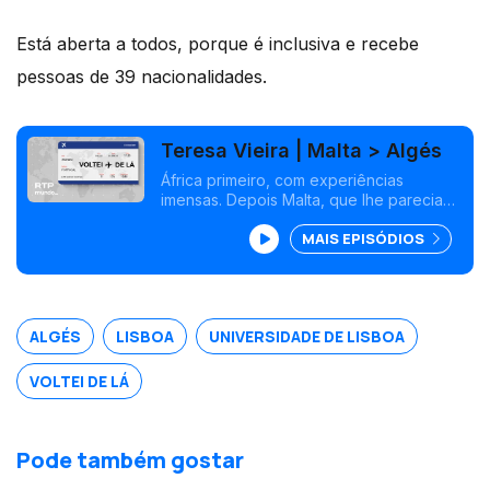
Está aberta a todos, porque é inclusiva e recebe
pessoas de 39 nacionalidades.
Teresa Vieira | Malta > Algés
África primeiro, com experiências
imensas. Depois Malta, que lhe parecia
mínimo. Voltou com 59 anos. Já tirou uma
MAIS EPISÓDIOS
licenciatura e abriu uma Oficina de Artes,
espaço de liberdade para todos, sem
exceção, criarem.
ALGÉS
LISBOA
UNIVERSIDADE DE LISBOA
VOLTEI DE LÁ
Pode também gostar