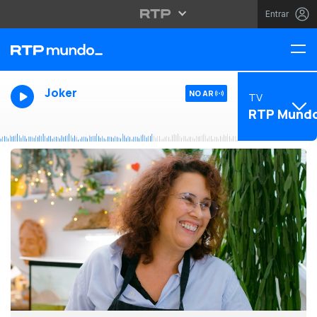
Entrar
Joker
NO AR
TV
RTP Mund