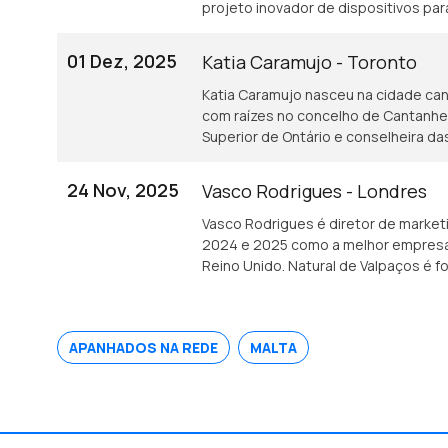
projeto inovador de dispositivos p
que tenham sofrido um AVC.
01 Dez, 2025
Katia Caramujo - Toronto
Katia Caramujo nasceu na cidade ca
com raízes no concelho de Cantanhede.
Superior de Ontário e conselheira 
24 Nov, 2025
Vasco Rodrigues - Londres
Vasco Rodrigues é diretor de market
2024 e 2025 como a melhor empresa 
Reino Unido. Natural de Valpaços é 
industrial.
APANHADOS NA REDE
MALTA