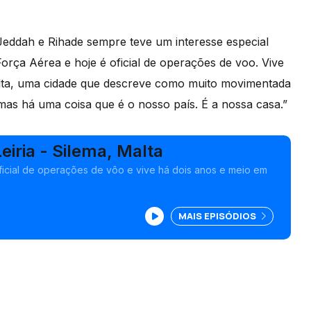
 Jeddah e Rihade sempre teve um interesse especial
Força Aérea e hoje é oficial de operações de voo. Vive
alta, uma cidade que descreve como muito movimentada
 mas há uma coisa que é o nosso país. É a nossa casa.”
eiria - Silema, Malta
oficial de operações de vôo e vive há dois anos e meio em
MAIS EPISÓDIOS