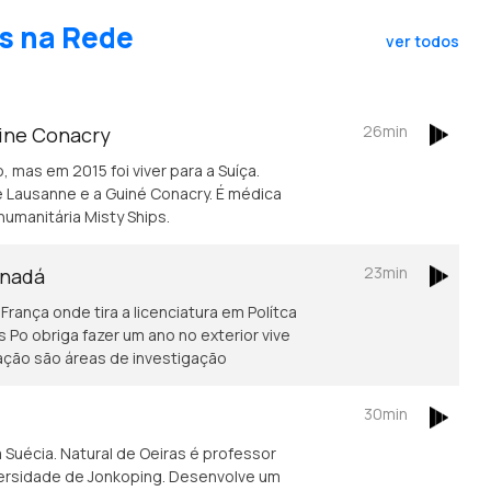
s na Rede
ver todos
26min
uine Conacry
, mas em 2015 foi viver para a Suíça.
 Lausanne e a Guiné Conacry. É médica
humanitária Misty Ships.
23min
anadá
rança onde tira a licenciatura em Polítca
Po obriga fazer um ano no exterior vive
ação são áreas de investigação
30min
Suécia. Natural de Oeiras é professor
iversidade de Jonkoping. Desenvolve um