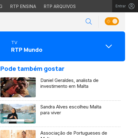
G
RTP ENSINA
RTP ARQUIVOS
Entrar
TV
RTP Mundo
Pode também gostar
Daniel Geraldes, analista de
investimento em Malta
Sandra Alves escolheu Malta
para viver
Associação de Portugueses de