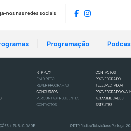
Facebook
Instagram
ga-nos nas redes sociais
rogramas
Programação
Podcas
RTP PLAY
CONTACTOS
EM DIRETO
PROVEDORA DO
REVER PROGRAMAS
TELESPECTADOR
CONCURSOS
PROVEDORA DO OUVI
S
PERGUNTAS FREQUENTES
ACESSIBILIDADES
CONTACTOS
SATÉLITES
IÇÕES
PUBLICIDADE
© RTP, Rádio e Televisão de Portugal 2
|