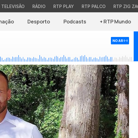
TELEVISÃO
RÁDIO
RTP PLAY
RTP PALCO
RTP ZIG ZA
mação
Desporto
Podcasts
+ RTP Mundo
NO AR