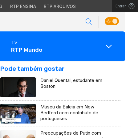
G
RTP ENSINA
RTP ARQUIVOS
Entrar
TV
RTP Mundo
Pode também gostar
Daniel Quental, estudante em
Boston
Museu da Baleia em New
Bedford com contributo de
portugueses
Preocupações de Putin com