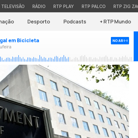
TELEVISÃO
RÁDIO
RTP PLAY
RTP PALCO
RTP ZIG ZA
mação
Desporto
Podcasts
+ RTP Mundo
ugal em Bicicleta
NO AR
ufeira