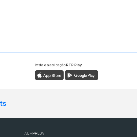
Instale a aplicação
RTP Play
ts
A EMPRESA