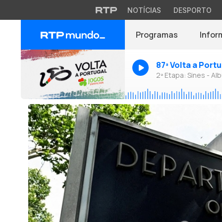
NOTÍCIAS
DESPORTO
Programas
Infor
87ª Volta a Port
2ª Etapa: Sines - Alb