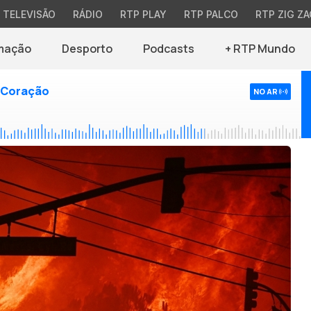
TELEVISÃO
RÁDIO
RTP PLAY
RTP PALCO
RTP ZIG ZA
mação
Desporto
Podcasts
+ RTP Mundo
 Coração
NO AR