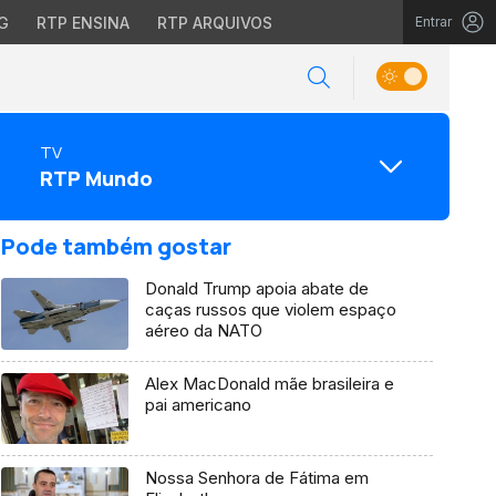
G
RTP ENSINA
RTP ARQUIVOS
Entrar
TV
RTP Mundo
Pode também gostar
Donald Trump apoia abate de
caças russos que violem espaço
aéreo da NATO
Alex MacDonald mãe brasileira e
pai americano
Nossa Senhora de Fátima em