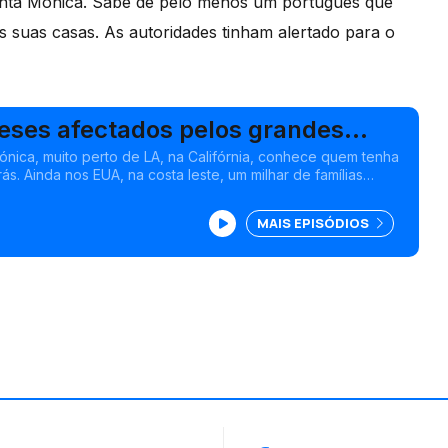
Santa Mónica. Sabe de pelo menos um português que
s suas casas. As autoridades tinham alertado para o
eses afectados pelos grandes
de Los Angeles
nica, muito perto de LA, na Califórnia, conhece quem tenha
ás. Ainda nos EUA, na costa leste, um milhar de famílias
o de expulsão. Edição Isabel Gaspar Dias
MAIS EPISÓDIOS