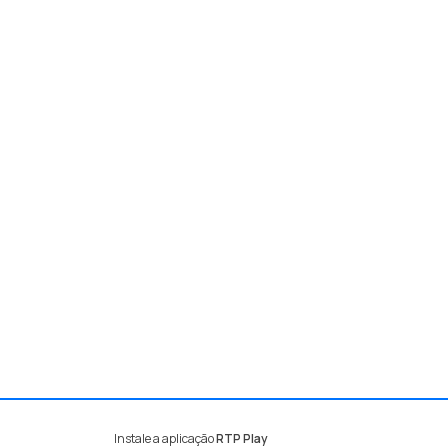
Instale a aplicação
RTP Play