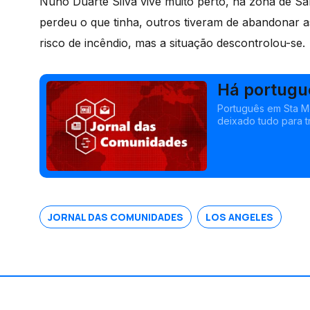
Nuno Duarte Silva vive muito perto, na zona de 
perdeu o que tinha, outros tiveram de abandonar a
risco de incêndio, mas a situação descontrolou-se.
Há portugu
incêndios 
Português em Sta Mó
deixado tudo para tr
portuguesas em risc
JORNAL DAS COMUNIDADES
LOS ANGELES