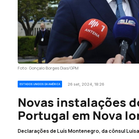
Foto: Gonçalo Borges Dias/GPM
26 set, 2024, 18:26
ESTADOS UNIDOS DA AMÉRICA
Novas instalações 
Portugal em Nova Io
Declarações de Luís Montenegro, da cônsul Luisa