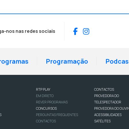
Facebook
Instagram
ga-nos nas redes sociais
rogramas
Programação
Podcas
RTP PLAY
CONTACTOS
EM DIRETO
PROVEDORA DO
REVER PROGRAMAS
TELESPECTADOR
CONCURSOS
PROVEDORA DO OUVI
S
PERGUNTAS FREQUENTES
ACESSIBILIDADES
CONTACTOS
SATÉLITES