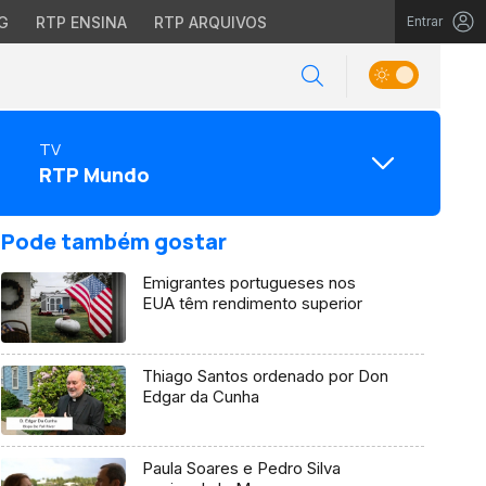
G
RTP ENSINA
RTP ARQUIVOS
Entrar
TV
RTP Mundo
Pode também gostar
Emigrantes portugueses nos
EUA têm rendimento superior
Thiago Santos ordenado por Don
Edgar da Cunha
Paula Soares e Pedro Silva