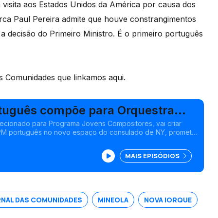
visita aos Estados Unidos da América por causa dos
arca Paul Pereira admite que houve constrangimentos
a decisão do Primeiro Ministro. É o primeiro português
s Comunidades que linkamos aqui.
tuguês compõe para Orquestra
a de Londres
ecionado para Programa Jovens Compositores, vai criar
 PM português no novo espaço do consulado de NY, promete
lariais dos funcionários. Edição Isabel Gaspar Dias
MAIS EPISÓDIOS
NAL DAS COMUNIDADES
MINEOLA
NOVA IORQUE