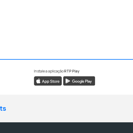
Instale a aplicação
RTP Play
ts