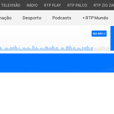
TELEVISÃO
RÁDIO
RTP PLAY
RTP PALCO
RTP ZIG ZA
mação
Desporto
Podcasts
+ RTP Mundo
NO AR