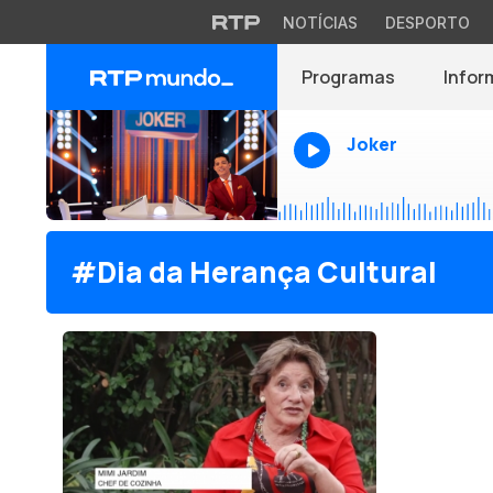
NOTÍCIAS
DESPORTO
Programas
Infor
Joker
#Dia da Herança Cultural