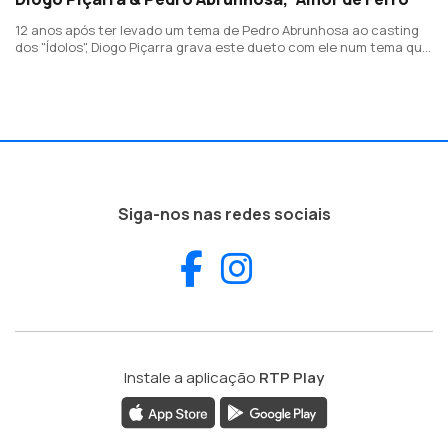
12 anos após ter levado um tema de Pedro Abrunhosa ao casting
dos "Ídolos", Diogo Piçarra grava este dueto com ele num tema que
fará parte do álbum "SNTMNTL”.
Siga-nos nas redes sociais
Facebook
Instagram
Instale a aplicação
RTP Play