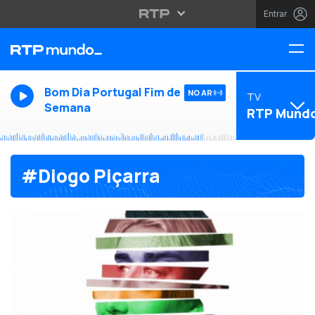
Entrar
Bom Dia Portugal Fim de
NO AR
TV
Semana
RTP Mund
#Diogo Piçarra