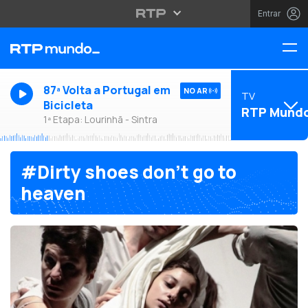
Entrar
87ª Volta a Portugal em
NO AR
TV
Bicicleta
RTP Mund
1ª Etapa: Lourinhã - Sintra
#Dirty shoes don’t go to
heaven