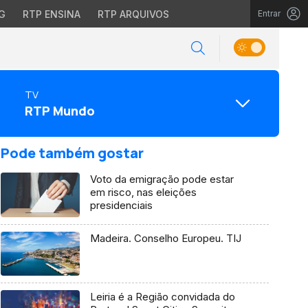
G
RTP ENSINA
RTP ARQUIVOS
Entrar
TV
RTP Mundo
Pode também gostar
Voto da emigração pode estar
em risco, nas eleições
presidenciais
Madeira. Conselho Europeu. TIJ
Leiria é a Região convidada do