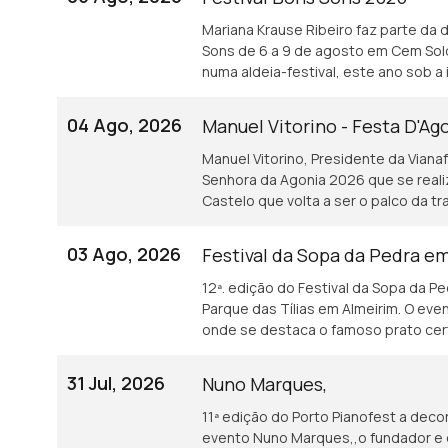
Mariana Krause Ribeiro faz parte da 
Sons de 6 a 9 de agosto em Cem Sold
numa aldeia-festival, este ano sob a 
04 Ago, 2026
Manuel Vitorino - Festa D'Ag
Manuel Vitorino, Presidente da Vian
Senhora da Agonia 2026 que se reali
Castelo que volta a ser o palco da tr
03 Ago, 2026
Festival da Sopa da Pedra e
12ª. edição do Festival da Sopa da P
Parque das Tílias em Almeirim. O eve
onde se destaca o famoso prato cert
artesanato e tasquinhas. <br /> O gr
Gastronómica de Almeirim fala sobre
31 Jul, 2026
Nuno Marques,
11ª edição do Porto Pianofest a decor
evento Nuno Marques,,o fundador e di