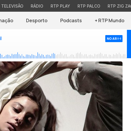
TELEVISÃO
RÁDIO
RTP PLAY
RTP PALCO
RTP ZIG ZA
mação
Desporto
Podcasts
+ RTP Mundo
l
NO AR