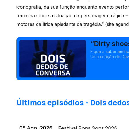
iconografia, da sua função enquanto evento perfor
feminina sobre a situação da personagem trágica 
motores da lírica apiedante da tragédia.” (site agend
“Dirty shoe
Fique a saber melh
Uma criação de Davi
homenagea o teatro
Últimos episódios - Dois dedo
05 Ago, 2026
Festival Bons Sons 2026