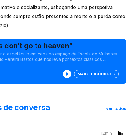
mativo e socializante, esboçando uma perspetiva
– onde sempre estão presentes a morte e a perda como
alx)
s don’t go to heaven”
or o espetáculo em cena no espaço da Escola de Mulheres.
d Pereira Bastos que nos leva por textos clássicos,
, os atores e até Fernanda Lapa, fundadora da companhia.
MAIS EPISÓDIOS
s de conversa
ver todos
12min