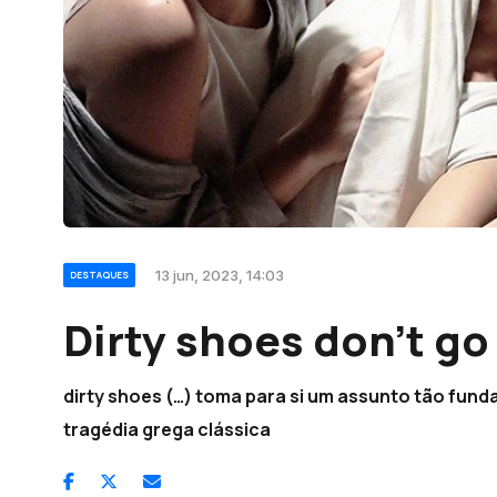
13 jun, 2023, 14:03
DESTAQUES
Dirty shoes don’t go
dirty shoes (…) toma para si um assunto tão fund
tragédia grega clássica