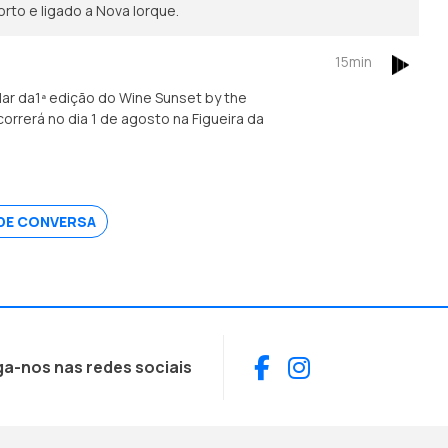
orto e ligado a Nova Iorque.
15min
lar da1ª edição do Wine Sunset by the
orrerá no dia 1 de agosto na Figueira da
DE CONVERSA
Facebook
Instagram
ga-nos nas redes sociais