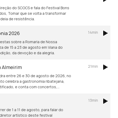
direção do SCOCS e fala do Festival Bons
os, Tomar que se volta a transformar
ideia de resistência.
14min
onia 2026
afestas sobre a Romaria de Nossa
za de 15 a 23 de agosto em Viana do
adição, da devoção e da alegria.
21min
m Almeirim
edra entre 26 e 30 de agosto de 2026, no
nto celebra a gastronomia ribatejana,
ificado, e conta com concertos,
ão-confrade Luís Manso da Confraria
 este símbolo da gastronomia.
13min
rer de 1 a 11 de agosto, para falar do
retor artístico deste festival