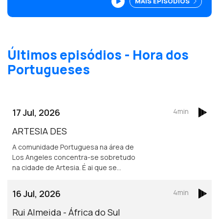
MAIS EPISÓDIOS
no Alto Alentejo, chegou a França ainda
criança e frequentou a escola enquanto
trabalhava na construção civil com o pai.
Últimos episódios - Hora dos
Portugueses
17 Jul, 2026
4min
ARTESIA DES
A comunidade Portuguesa na área de
Los Angeles concentra-se sobretudo
na cidade de Artesia. É ai que se
localiza um dos mais frequentados e
dinâmicos, centros culturais
16 Jul, 2026
4min
Portugueses nos Estados Unidos.
Rui Almeida - África do Sul