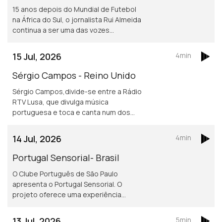
15 anos depois do Mundial de Futebol
na África do Sul, o jornalista Rui Almeida
continua a ser uma das vozes
portuguesas mais reconhecidas do
jornalismo desportivo, nos países da
15 Jul, 2026
4min
lusofonia.
Sérgio Campos - Reino Unido
Sérgio Campos,divide-se entre a Rádio
RTV Lusa, que divulga música
portuguesa e toca e canta num dos
mais conhecidos restaurantes
portugueses em Londres.
14 Jul, 2026
4min
Portugal Sensorial- Brasil
O Clube Português de São Paulo
apresenta o Portugal Sensorial. O
projeto oferece uma experiência
imersiva completa, combinando
exposição histórica, alta gastronomia
13 Jul, 2026
5min