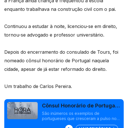
a França ainda criança e frequentou a escola
enquanto trabalhava na construção civil com o pai.
Continuou a estudar à noite, licenciou-se em direito,
tornou-se advogado e professor universitário.
Depois do encerramento do consulado de Tours, foi
nomeado cônsul honorário de Portugal naquela
cidade, apesar de já estar reformado do direito.
Um trabalho de Carlos Pereira.
Cônsul Honorário de Portugal
em Tours
São inúmeros os exemplos de
portugueses que cresceram a pulso no
estrangeiro. Luís Palheta, natural de Nisa,