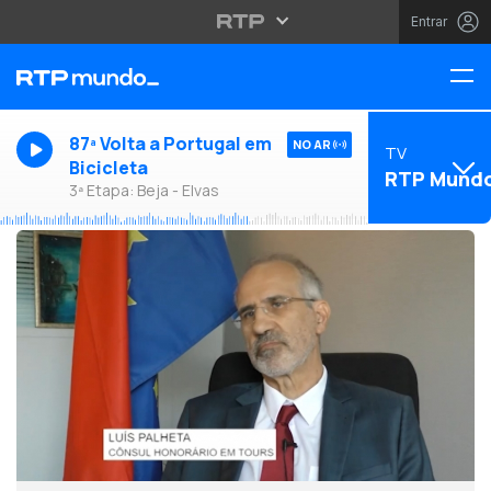
Entrar
87ª Volta a Portugal em
NO AR
TV
Bicicleta
RTP Mund
3ª Etapa: Beja - Elvas