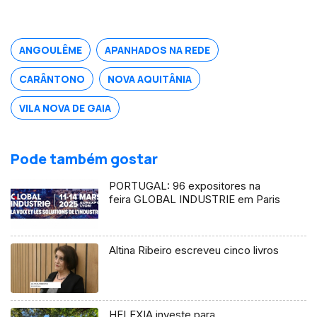
melhor empresa de tecnologia
financeira do ano no Reino Unido.
Natural de Valpaços é formado em
ANGOULÊME
APANHADOS NA REDE
engenharia e gestão industrial.
CARÂNTONO
NOVA AQUITÂNIA
VILA NOVA DE GAIA
Pode também gostar
PORTUGAL: 96 expositores na
feira GLOBAL INDUSTRIE em Paris
Altina Ribeiro escreveu cinco livros
HELEXIA investe para