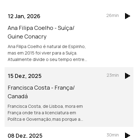
12 Jan, 2026
26min
Ana Filipa Coelho - Suíça/
Guine Conacry
Ana Filipa Coelho é natural de Espinho,
mas em 2015 foi viver para a Suíça.
Atualmente divide o seu tempo entre
Lausanne e a Guiné Conacry. É médica
dentista e trabalha na ONG de ajuda
15 Dez, 2025
23min
humanitária Misty Ships.
Francisca Costa - França/
Canadá
Francisca Costa, de Lisboa, mora em
França onde tira a licenciatura em
Polítca e Governação,mas porque a
Sciences Po obriga fazer um ano no
exterior vive atualmente em Toronto.
08 Dez, 2025
30min