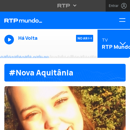
Entrar
Há Volta
NO AR
TV
RTP Mund
#Nova Aquitânia