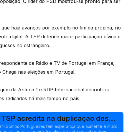
a oposição. O líder do PSD mostrou-se pronto para ser
ue haja avanços por exemplo no fim da propina, no
oto digital. A TSP defende maior participação cívica e
gueses no estrangeiro.
respondente da Rádio e TV de Portugal em França,
 Chega nas eleições em Portugal.
agem da Antena 1 e RDP Internacional encontrou
es radicados há mais tempo no país.
 TSP acredita na duplicação dos
áspora
ém Somos Portugueses tem esperança que aumente e muito
gueses no estrangeiro. Boletins de voto postal podem