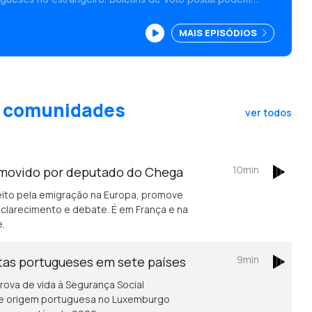
Edição Isabel Gaspar Dias
MAIS EPISÓDIOS
as comunidades
ver todos
10min
movido por deputado do Chega
eito pela emigração na Europa, promove
clarecimento e debate. É em França e na
e.
9min
stas portugueses em sete países
rova de vida à Segurança Social
de origem portuguesa no Luxemburgo