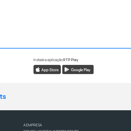
Instale a aplicação
RTP Play
ts
A EMPRESA