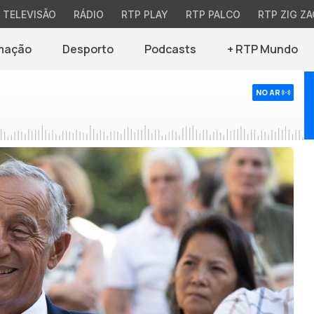
TELEVISÃO
RÁDIO
RTP PLAY
RTP PALCO
RTP ZIG ZA
mação
Desporto
Podcasts
+ RTP Mundo
NO AR