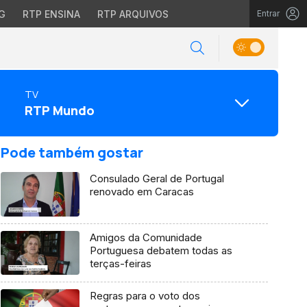
G
RTP ENSINA
RTP ARQUIVOS
Entrar
TV
RTP Mundo
Pode também gostar
Consulado Geral de Portugal
renovado em Caracas
Amigos da Comunidade
Portuguesa debatem todas as
terças-feiras
Regras para o voto dos