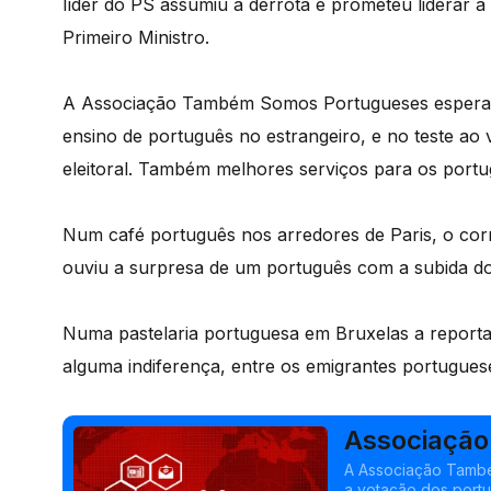
líder do PS assumiu a derrota e prometeu liderar 
Primeiro Ministro.
A Associação Também Somos Portugueses espera q
ensino de português no estrangeiro, e no teste ao v
eleitoral. Também melhores serviços para os portu
Num café português nos arredores de Paris, o cor
ouviu a surpresa de um português com a subida do
Numa pastelaria portuguesa em Bruxelas a report
alguma indiferença, entre os emigrantes portugues
Associação
votos da di
A Associação Tamb
a votação dos portu