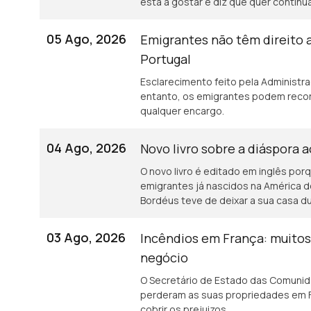
está a gostar e diz que quer continu
05 Ago, 2026
Emigrantes não têm direito 
Portugal
Esclarecimento feito pela Administr
entanto, os emigrantes podem recor
qualquer encargo.
04 Ago, 2026
Novo livro sobre a diáspora 
O novo livro é editado em inglês porq
emigrantes já nascidos na América d
Bordéus teve de deixar a sua casa 
incêndios.
03 Ago, 2026
Incêndios em França: muito
negócio
O Secretário de Estado das Comunid
perderam as suas propriedades em F
cobrir os prejuizos.