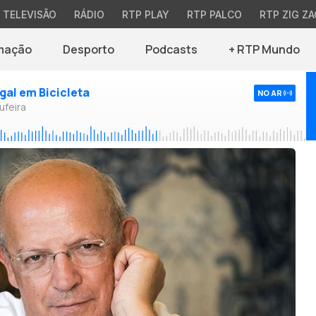
TELEVISÃO
RÁDIO
RTP PLAY
RTP PALCO
RTP ZIG ZA
mação
Desporto
Podcasts
+ RTP Mundo
ugal em Bicicleta
NO AR
ufeira