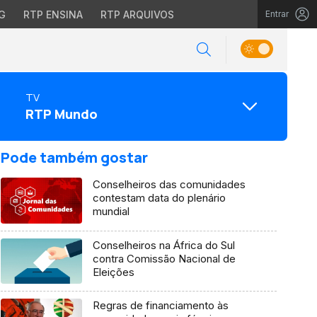
G
RTP ENSINA
RTP ARQUIVOS
Entrar
TV
RTP Mundo
Pode também gostar
Conselheiros das comunidades
contestam data do plenário
mundial
Conselheiros na África do Sul
contra Comissão Nacional de
Eleições
Regras de financiamento às