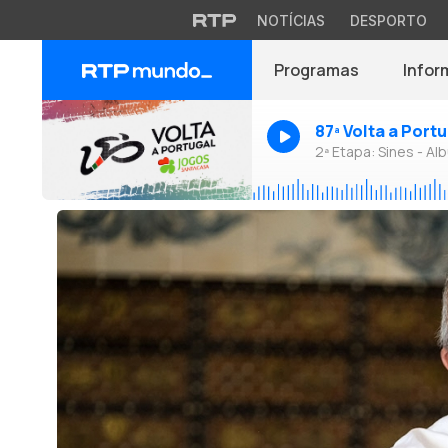
NOTÍCIAS
DESPORTO
Programas
Infor
87ª Volta a Port
2ª Etapa: Sines - Alb