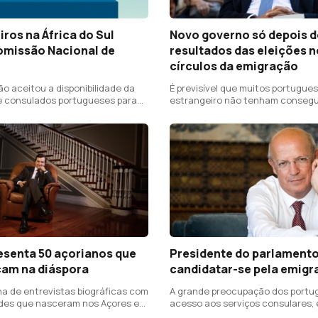
ros na África do Sul
Novo governo só depois 
omissão Nacional de
resultados das eleições 
círculos da emigração
o aceitou a disponibilidade da
É previsível que muitos portugue
 consulados portugueses para
estrangeiro não tenham consegu
oletins de voto
esenta 50 açorianos que
Presidente do parlamento
cam na diáspora
candidatar-se pela emig
a de entrevistas biográficas com
A grande preocupação dos portu
des que nasceram nos Açores e
acesso aos serviços consulares,
m por esse mundo fora
mais apoio às associações