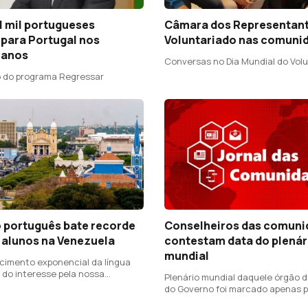
1 mil portugueses
Câmara dos Representant
 para Portugal nos
Voluntariado nas comuni
 anos
Conversas no Dia Mundial do Vol
 do programa Regressar
o português bate recorde
Conselheiros das comuni
 alunos na Venezuela
contestam data do plenár
mundial
cimento exponencial da língua
 do interesse pela nossa
Plenário mundial daquele órgão 
os nossos poetas, escritores"
do Governo foi marcado apenas pa
de outubro