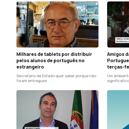
decisão.
Milhares de tablets por distribuir
Amigos d
pelos alunos de português no
Portugue
estrangeiro
terças-fe
Secretário de Estado quer saber porque não
Um ambient
foram entregues
significati
lusa