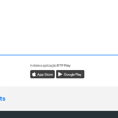
Instale a aplicação
RTP Play
ts