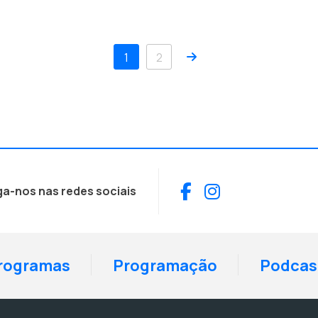
Próximo
1
2
Facebook
Instagram
ga-nos nas redes sociais
rogramas
Programação
Podcas