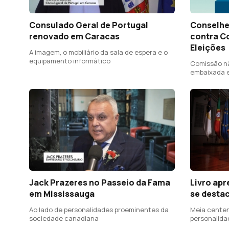
Consulado Geral de Portugal
Conselhei
renovado em Caracas
contra C
Eleições
A imagem, o mobiliário da sala de espera e o
equipamento informático
Comissão nã
embaixada e
receberem b
Jack Prazeres no Passeio da Fama
Livro apr
em Mississauga
se desta
Ao lado de personalidades proeminentes da
Meia centen
sociedade canadiana
personalida
se afirmara