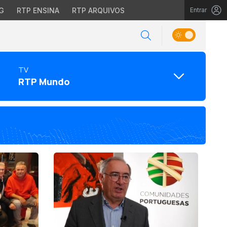
G
RTP ENSINA
RTP ARQUIVOS
Entrar
TV
RTP Mundo