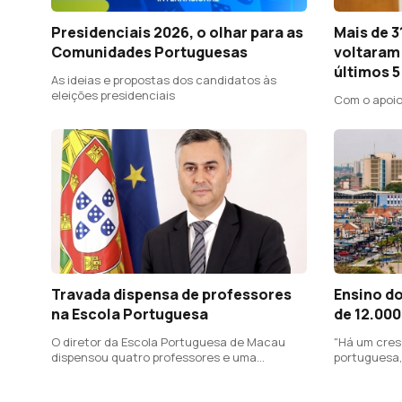
Presidenciais 2026, o olhar para as
Mais de 3
Comunidades Portuguesas
voltaram
últimos 5
As ideias e propostas dos candidatos às
eleições presidenciais
Com o apoio
Travada dispensa de professores
Ensino d
na Escola Portuguesa
de 12.000
O diretor da Escola Portuguesa de Macau
"Há um cres
dispensou quatro professores e uma
portuguesa,
psicóloga mas o ministro português da
literatura, 
Educação, Ciência e Inovação reverteu a