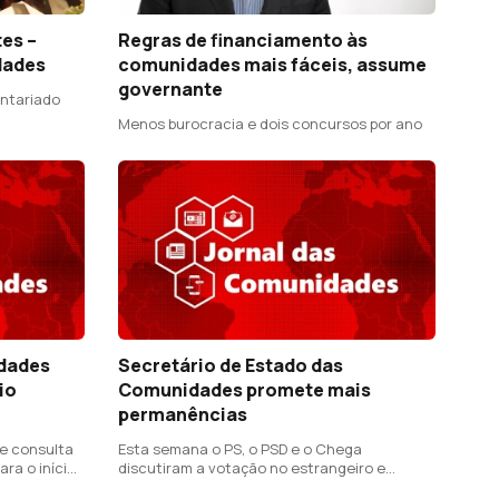
es –
Regras de financiamento às
dades
comunidades mais fáceis, assume
governante
untariado
Menos burocracia e dois concursos por ano
dades
Secretário de Estado das
io
Comunidades promete mais
permanências
de consulta
Esta semana o PS, o PSD e o Chega
ra o início
discutiram a votação no estrangeiro e
pediram alterações à lei