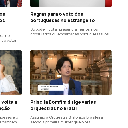
dos
Regras para o voto dos
nos
portugueses no estrangeiro
Só podem votar presencialmente, nos
consulados ou embaixadas portuguesas, os
ses no
eleitores que se inscreveram até 15 de
ido votar
janeiro
 volta a
Priscila Bomfim dirige várias
ração
orquestras no Brasil
gueses é o
Assumiu a Orquestra Sinfónica Brasileira,
 e também
sendo a primeira mulher que o fez