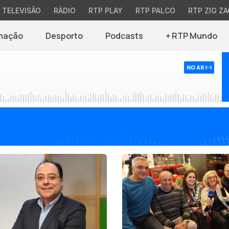
TELEVISÃO
RÁDIO
RTP PLAY
RTP PALCO
RTP ZIG ZA
mação
Desporto
Podcasts
+ RTP Mundo
NO AR