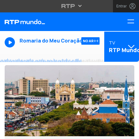
Entrar
Romaria do Meu Coração
NO AR
TV
RTP Mund