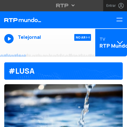
Entrar
Telejornal
NO AR
TV
RTP Mund
#LUSA