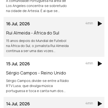
A comunidade Portuguesa na área de
Los Angeles concentra-se sobretudo
na cidade de Artesia. É ai que se
localiza um dos mais frequentados e
dinâmicos, centros culturais
16 Jul, 2026
4min
Portugueses nos Estados Unidos.
Rui Almeida - África do Sul
15 anos depois do Mundial de Futebol
na África do Sul, o jornalista Rui Almeida
continua a ser uma das vozes
portuguesas mais reconhecidas do
jornalismo desportivo, nos países da
15 Jul, 2026
4min
lusofonia.
Sérgio Campos - Reino Unido
Sérgio Campos,divide-se entre a Rádio
RTV Lusa, que divulga música
portuguesa e toca e canta num dos
mais conhecidos restaurantes
portugueses em Londres.
14 Jul, 2026
4min