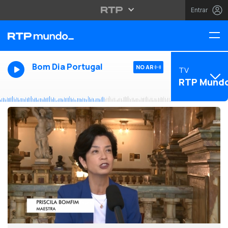
Entrar
Bom Dia Portugal
NO AR
TV
RTP Mund