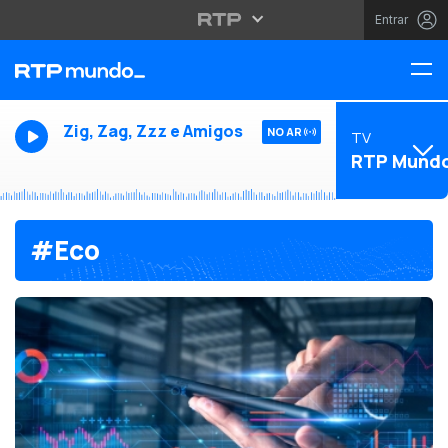
Entrar
Zig, Zag, Zzz e Amigos
NO AR
TV
RTP Mund
#Eco