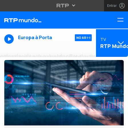
Entrar
Europa à Porta
NO AR
TV
RTP Mund