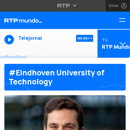
Entrar
Telejornal
NO AR
TV
RTP Mund
#Eindhoven University of
Technology