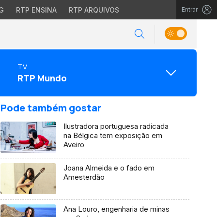
G
RTP ENSINA
RTP ARQUIVOS
Entrar
TV
RTP Mundo
Pode também gostar
Ilustradora portuguesa radicada
na Bélgica tem exposição em
Aveiro
Joana Almeida e o fado em
Amesterdão
Ana Louro, engenharia de minas