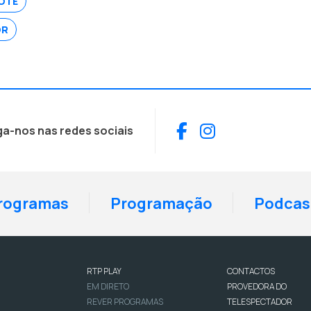
OTE
OR
Facebook
Instagram
ga-nos nas redes sociais
rogramas
Programação
Podcas
RTP PLAY
CONTACTOS
EM DIRETO
PROVEDORA DO
REVER PROGRAMAS
TELESPECTADOR