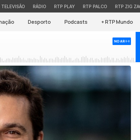
TELEVISÃO
RÁDIO
RTP PLAY
RTP PALCO
RTP ZIG ZA
mação
Desporto
Podcasts
+ RTP Mundo
NO AR