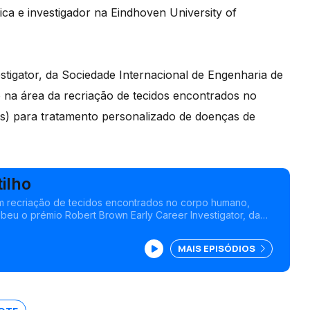
ca e investigador na Eindhoven University of
tigator, da Sociedade Internacional de Engenharia de
o na área da recriação de tecidos encontrados no
s) para tratamento personalizado de doenças de
ilho
em recriação de tecidos encontrados no corpo humano,
ebeu o prémio Robert Brown Early Career Investigator, da
onal de Engenharia de Tecidos e Medicina Regenerativa.
MAIS EPISÓDIOS