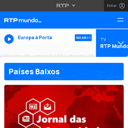
Entrar
Europa à Porta
NO AR
TV
RTP Mund
Países Baixos